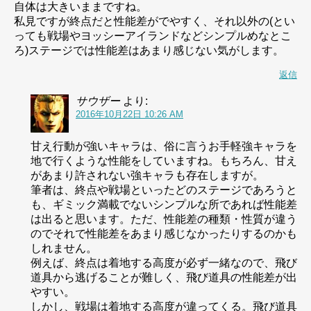
自体は大きいままですね。
私見ですが終点だと性能差がでやすく、それ以外の(とい
っても戦場やヨッシーアイランドなどシンプルめなとこ
ろ)ステージでは性能差はあまり感じない気がします。
返信
サウザー
より:
2016年10月22日 10:26 AM
甘え行動が強いキャラは、俗に言うお手軽強キャラを
地で行くような性能をしていますね。もちろん、甘え
があまり許されない強キャラも存在しますが。
筆者は、終点や戦場といったどのステージであろうと
も、ギミック満載でないシンプルな所であれば性能差
は出ると思います。ただ、性能差の種類・性質が違う
のでそれで性能差をあまり感じなかったりするのかも
しれません。
例えば、終点は着地する高度が必ず一緒なので、飛び
道具から逃げることが難しく、飛び道具の性能差が出
やすい。
しかし、戦場は着地する高度が違ってくる。飛び道具