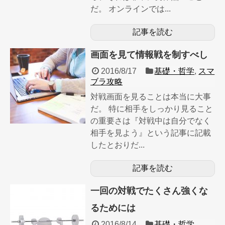
だ。 オンラインでは...
記事を読む
画面を見て情報戦を制すべし
2016/8/17
基礎・哲学
,
スマ
ブラ攻略
対戦画面を見ることは本当に大事
だ。 特に相手をしっかり見ること
の重要さは『対戦中は自分でなく
相手を見よう』という記事に記載
したとおりだ...
記事を読む
一回の対戦でたくさん強くな
るためには
2016/8/14
基礎・哲学