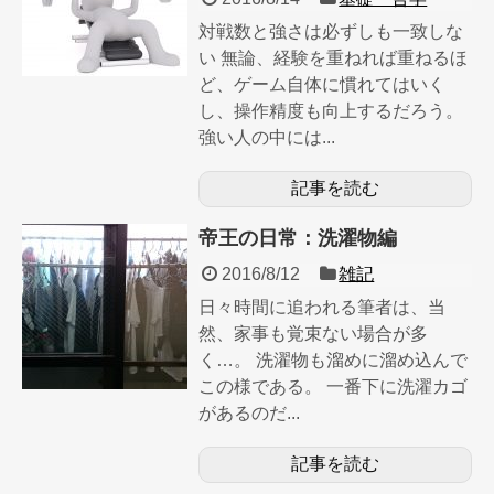
対戦数と強さは必ずしも一致しな
い 無論、経験を重ねれば重ねるほ
ど、ゲーム自体に慣れてはいく
し、操作精度も向上するだろう。
強い人の中には...
記事を読む
帝王の日常：洗濯物編
2016/8/12
雑記
日々時間に追われる筆者は、当
然、家事も覚束ない場合が多
く…。 洗濯物も溜めに溜め込んで
この様である。 一番下に洗濯カゴ
があるのだ...
記事を読む