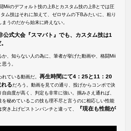
闘Miiのデフォルト技の上Bとカスタム技の上Bとでは圧
スタム技はそれに加えて、ゼロサムの下Bみたいに、粘り
しまうのだから始末に終えない。
西非公式大会『スマバト』でも、カスタム技は1
だ。
か、知らない人の為に、筆者が挙げた動画や、格闘Mii
と思う。
再生時間にて4：25と11：20
われている動画だ。
取れる
だろう。動画を見ての通り、投げからコンボで決
り自由度が高く、判定も非常に強い。掴みさえ通れば、
性を秘めているこの技も理不尽と言うのに相応しい性能
『現在も性能が
は突き上げピストンパンチと違って、