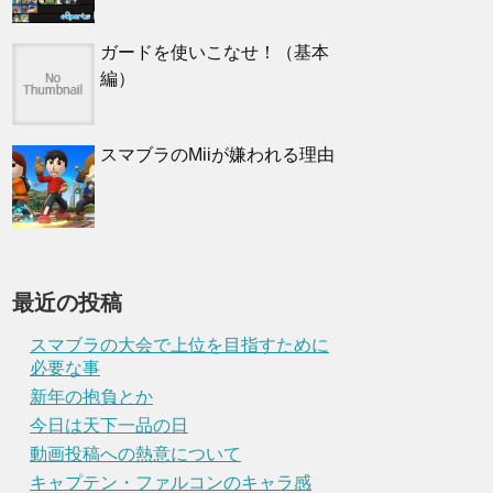
ガードを使いこなせ！（基本
編）
スマブラのMiiが嫌われる理由
最近の投稿
スマブラの大会で上位を目指すために
必要な事
新年の抱負とか
今日は天下一品の日
動画投稿への熱意について
キャプテン・ファルコンのキャラ感