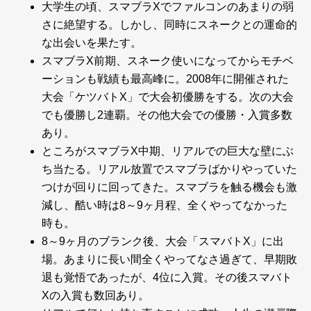
大学生の頃、スマブラXでファルコンのあまりの弱
さに絶望する。しかし、同時にスネークとの運命的
な出会いを果たす。
スマブラX前期、スネーク使いになってからモチベ
ーションも戦績も最高峰に。2008年に開催された
大会「ケツバトX」で大会初優勝をする。次の大会
でも優勝し2連覇。その他大会での優勝・入賞多数
あり。
ところがスマブラX中期、リアルでの巨大な壁にぶ
ち当たる。リアル放置でスマブラばかりやっていた
つけが回りに回ってきた。スマブラを触る機会も激
減し、酷い時は8～9ヶ月程、全くやってなかった
時も。
8～9ヶ月のブランク後、大会「スマバトX」に出
場。あまりに長い間全くやってなさ過ぎて、早期敗
退も覚悟であったが、4位に入賞。その後スマバト
Xの入賞も数回あり。