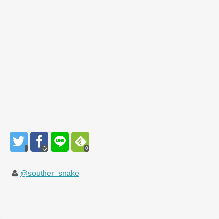
0
@souther_snake