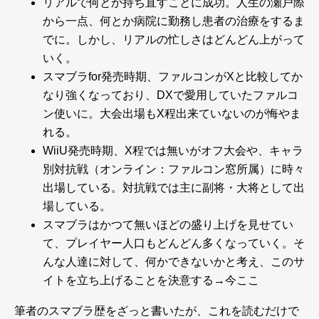
リアルで何とか持ち直すことに成功。人生の瀬戸際
から一点、何とか病院に勤務し患者の治療をするま
でに。しかし、リアルの忙しさはどんどん上がって
いく。
スマブラfor発売時期、ファルコンがXと比較してか
なり強くなっており、DXで愛用していたファルコ
ン使いに。大会出場もX程出来ていないのが悔やま
れる。
WiiU発売時期、X程では無いがオフ大会や、キャラ
別対抗戦（オンライン：ファルコン窓所属）に時々
出場している。対抗戦では主に副将・大将として出
場している。
スマブラはかつて無いほどの盛り上げを見せてい
て、プレイヤー人口もどんどん多くなっていく。そ
んな人達に対して、何かできないかと考え、このサ
イトを立ち上げることを決意する→今ここ
筆者のスマブラ歴をざっと書いたが、これを読むだけで