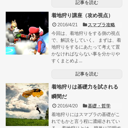
記事を読む
着地狩り講座（攻め視点）
2016/4/21
スマブラ攻略
今回は、着地狩りをする側の視点
で、解説をしていく。 まずは、着
地狩りをするにあたって考えて置
かなければならない事を分かりや
すくまとめよ...
記事を読む
着地狩りは基礎力を試される
瞬間だ
2016/4/20
基礎・哲学
着地狩りにはスマブラの基礎がこ
れでもかと言う程に濃縮されてい