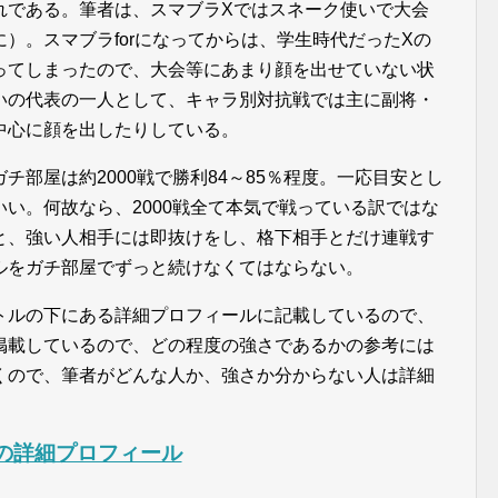
れである。筆者は、スマブラXではスネーク使いで大会
）。スマブラforになってからは、学生時代だったXの
ってしまったので、大会等にあまり顔を出せていない状
いの代表の一人として、キャラ別対抗戦では主に副将・
中心に顔を出したりしている。
部屋は約2000戦で勝利84～85％程度。一応目安とし
い。何故なら、2000戦全て本気で戦っている訳ではな
と、強い人相手には即抜けをし、格下相手とだけ連戦す
ルをガチ部屋でずっと続けなくてはならない。
トルの下にある詳細プロフィールに記載しているので、
掲載しているので、どの程度の強さであるかの参考には
くので、筆者がどんな人か、強さか分からない人は詳細
の詳細プロフィール