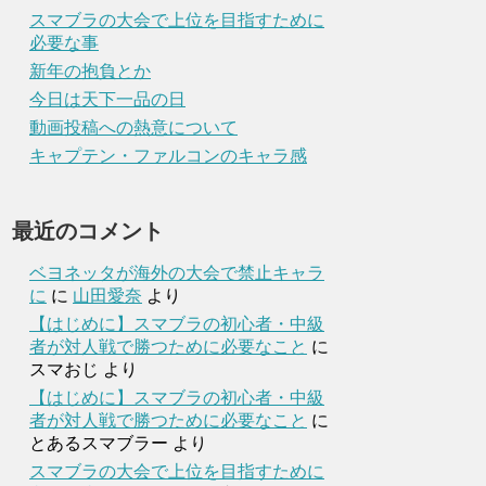
スマブラの大会で上位を目指すために
必要な事
新年の抱負とか
今日は天下一品の日
動画投稿への熱意について
キャプテン・ファルコンのキャラ感
最近のコメント
ベヨネッタが海外の大会で禁止キャラ
に
に
山田愛奈
より
【はじめに】スマブラの初心者・中級
者が対人戦で勝つために必要なこと
に
スマおじ
より
【はじめに】スマブラの初心者・中級
者が対人戦で勝つために必要なこと
に
とあるスマブラー
より
スマブラの大会で上位を目指すために