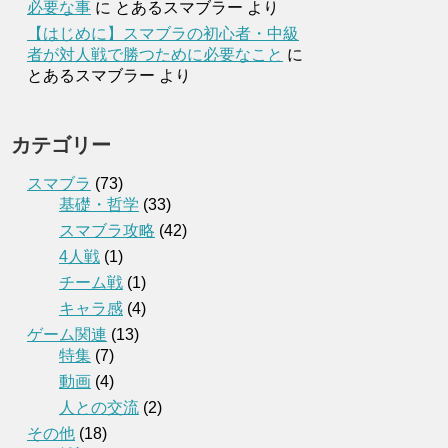
必要な事
に
とあるスマブラー
より
【はじめに】スマブラの初心者・中級
者が対人戦で勝つために必要なこと
に
とあるスマブラー
より
カテゴリー
スマブラ
(73)
基礎・哲学
(33)
スマブラ攻略
(42)
4人戦
(1)
チーム戦
(1)
キャラ感
(4)
ゲーム関連
(13)
特集
(7)
動画
(4)
人との交流
(2)
その他
(18)