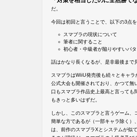
「対策を相当したのに全然勝て
だ。
今回は初回と言うことで、以下の3点
スマブラの現状について
筆者に関すること
初心者・中級者が陥りやすいパタ
話はかなり長くなるが、是非最後まで
スマブラはWiiU発売後も続々とキャ
公式大会も開催されており、かつて無
口もスマブラ作品史上最高と言っても
もきっと多いはずだ。
しかし、このスマブラと言うゲーム、
簡単な方であるが（一部キャラ除く）
は、前作のスマブラXとシステムが似