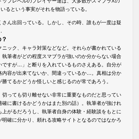
トップレベルのプレイヤー達は、大多数がスマブラXの
ているという事実がそれを物語っている。
くさん出回っている。しかし、その時、誰もが一度は疑
…
の？
クニック、キャラ対策などなど。それらが書かれている
、執筆者がどの程度スマブラが強いのか分からない場合
いですが…」と断りを入れているものさえある。自分が
略内容が出来てないか、間違っているか…。真相は分か
が勝てるかどうか怪しいと感じるのが常であろう。
、切っても切り離せない非常に重要なものだと思ってい
適確に書けるかどうかはまた別の話）。執筆者が強けれ
も上がるだろうし、執筆者自身の体験・経験談をもとに
が明確に分かり、頼れる攻略サイトとなるのではなかろ